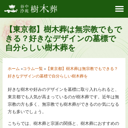
T
Skip
to
N
【東京都】樹木葬は無宗教でもで
content
きる？好きなデザインの墓標で
自分らしい樹木葬を
ホーム
»
コラム一覧
»
【東京都】樹木葬は無宗教でもできる？
好きなデザインの墓標で自分らしい樹木葬を
好きな樹木や好みのデザインを墓標に取り入れられると、
東京都でも人気が高まっているのが樹木葬です。近年は無
宗教の方も多く、無宗教でも樹木葬ができるのか気になる
方も多いでしょう。
こちらでは、樹木葬と宗派の関係と、樹木葬におすすめの